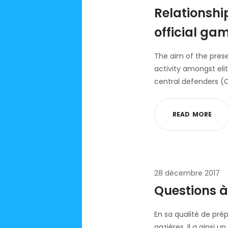
Relationshi
official gam
The aim of the prese
activity amongst elit
central defenders (C
R
E
A
D
M
O
R
E
28 décembre 2017
Questions 
En sa qualité de pré
gazières. Il a ainsi 