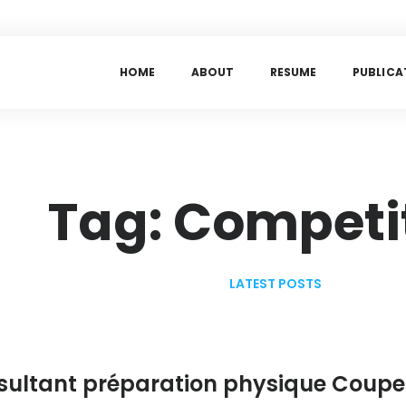
H
O
M
E
A
B
O
U
T
R
E
S
U
M
E
P
U
B
L
I
C
A
Tag: Competi
LATEST POSTS
nsultant préparation physique Coupe