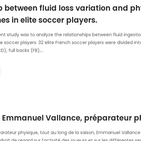
p between fluid loss variation and ph
es in elite soccer players.
nt study was to analyze the relationships between fluid ingest
e soccer players. 32 elite French soccer players were divided into
D), full backs (FB),…
à Emmanuel Vallance, préparateur p
parateur physique, tout au long de la saison, Emmanuel Vallance
un droit de regard sur l’activité des joueurs et sur les différentes 