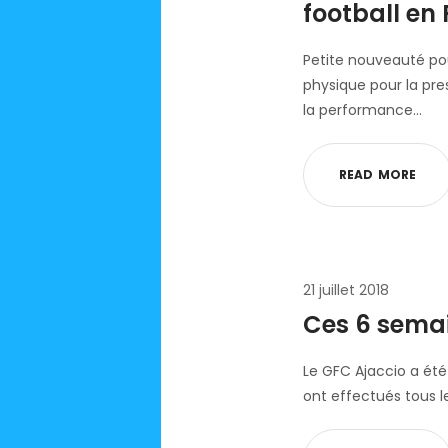
football en 
Petite nouveauté pou
physique pour la pre
la performance…
R
E
A
D
M
O
R
E
21 juillet 2018
Ces 6 semain
Le GFC Ajaccio a été 
ont effectués tous l