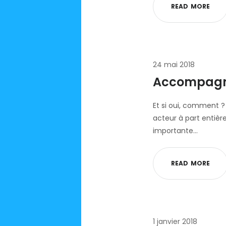
R
E
A
D
M
O
R
E
24 mai 2018
Accompagne
Et si oui, comment ?
acteur à part entiè
importante…
R
E
A
D
M
O
R
E
1 janvier 2018