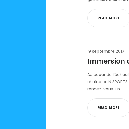
R
E
A
D
M
O
R
E
19 septembre 2017
Immersion 
Au coeur de l’échauf
chaîne beIN SPORTS 
rendez-vous, un…
R
E
A
D
M
O
R
E