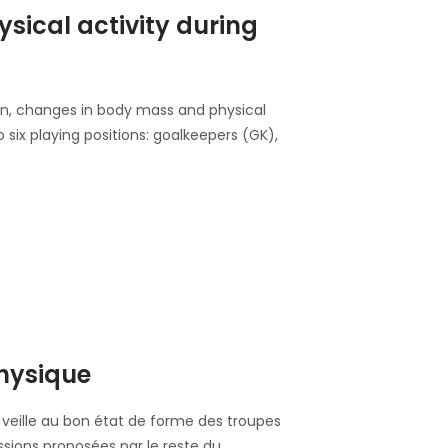
ysical activity during
ion, changes in body mass and physical
 six playing positions: goalkeepers (GK),
hysique
 veille au bon état de forme des troupes
sessions proposées par le reste du…