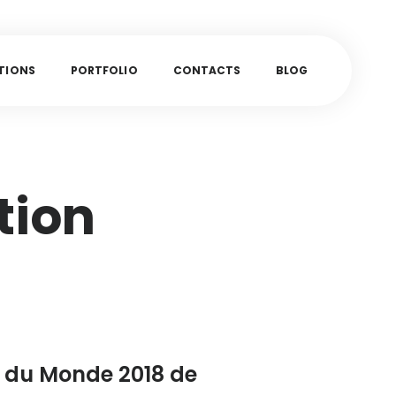
T
I
O
N
S
P
O
R
T
F
O
L
I
O
C
O
N
T
A
C
T
S
B
L
O
G
tion
 du Monde 2018 de