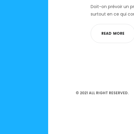
Doit-on prévoir un p
surtout en ce qui co
R
E
A
D
M
O
R
E
© 2021 ALL RIGHT RESERVED.