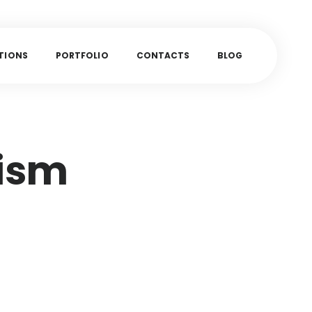
T
I
O
N
S
P
O
R
T
F
O
L
I
O
C
O
N
T
A
C
T
S
B
L
O
G
lism