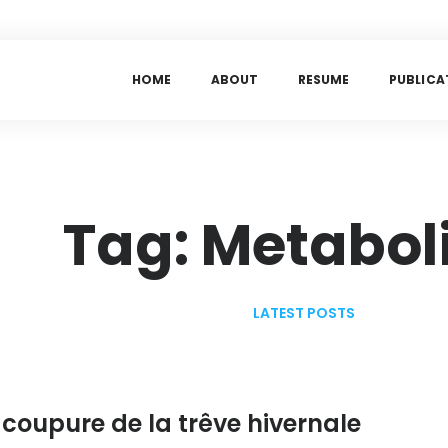
H
O
M
E
A
B
O
U
T
R
E
S
U
M
E
P
U
B
L
I
C
A
Tag: Metabo
LATEST POSTS
 coupure de la trêve hivernale