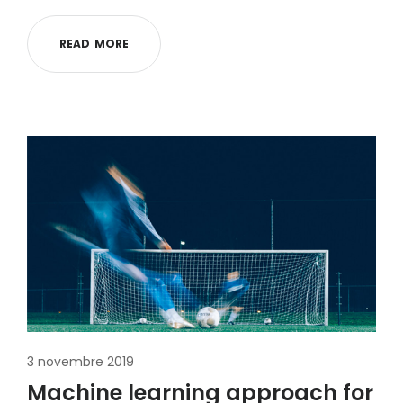
R
E
A
D
M
O
R
E
3 novembre 2019
Machine learning approach for