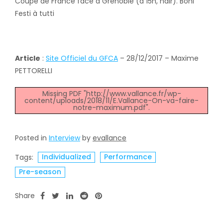
Coupe de France face à Grenoble (à 15h, ndlr). Boni
Festi à tutti
Article
:
Site Officiel du GFCA
– 28/12/2017 – Maxime
PETTORELLI
Missing PDF "http://www.vallance.fr/wp-
content/uploads/2018/11/E.Vallance-On-va-faire-
notre-maximum.pdf".
Posted in
Interview
by
evallance
Individualized
Performance
Tags:
Pre-season
Share