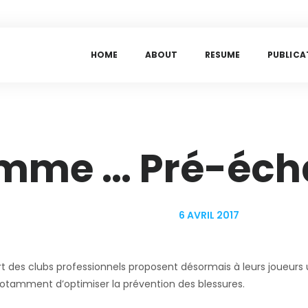
H
O
M
E
A
B
O
U
T
R
E
S
U
M
E
P
U
B
L
I
C
A
mme … Pré-éch
6 AVRIL 2017
rt des clubs professionnels proposent désormais à leurs joueurs u
 notamment d’optimiser la prévention des blessures.