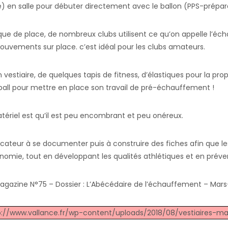
) en salle pour débuter directement avec le ballon (PPS-préparat
ue de place, de nombreux clubs utilisent ce qu’on appelle l’éc
uvements sur place. c’est idéal pour les clubs amateurs.
d’un vestiaire, de quelques tapis de fitness, d’élastiques pour la p
ball pour mettre en place son travail de pré-échauffement !
ériel est qu’il est peu encombrant et peu onéreux.
cateur à se documenter puis à construire des fiches afin que les 
omie, tout en développant les qualités athlétiques et en prévenan
Magazine N°75 – Dossier : L’Abécédaire de l’échauffement – Mars-
tp://www.vallance.fr/wp-content/uploads/2018/08/vestiaires-m