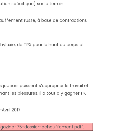
ion spécifique) sur le terrain.
hauffement russe, à base de contractions
rophylaxie, de TRX pour le haut du corps et
joueurs puissent s’approprier le travail et
t les blessures. Il a tout à y gagner ! ».
Avril 2017
agazine-75-dossier-echauffement.pdf".