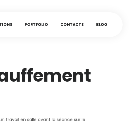
T
I
O
N
S
P
O
R
T
F
O
L
I
O
C
O
N
T
A
C
T
S
B
L
O
G
auffement
n travail en salle avant la séance sur le